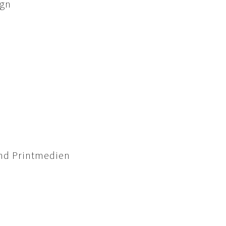
ign
und Printmedien