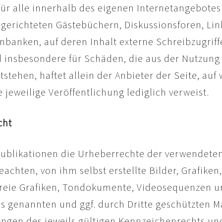
 für alle innerhalb des eigenen Internetangebotes
gerichteten Gästebüchern, Diskussionsforen, Link
anken, auf deren Inhalt externe Schreibzugriffe 
d insbesondere für Schäden, die aus der Nutzung
tehen, haftet allein der Anbieter der Seite, auf
e jeweilige Veröffentlichung lediglich verweist.
cht
n Publikationen die Urheberrechte der verwendete
achten, von ihm selbst erstellte Bilder, Grafi
zfreie Grafiken, Tondokumente, Videosequenzen un
s genannten und ggf. durch Dritte geschützten 
gen des jeweils gültigen Kennzeichenrechts und